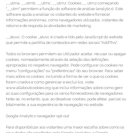
__utma, __utmb, __utmc, __utmz: Cookies __ utmz começando
"__utm" permitem a função do software de análise (analytics). Este
software ajuda a analisar os visitantes do website e fornecer
informações anónimas, como navegadores utilizados, visitantes de
retorno e de resposta às atividades de marketing.
__atuvc: O cookie _atuvc é criado e lido pelo JavaScript do website
que permite a partilha de conteúdos em redes sociais "AddThis".
Todos os browsers permitem ao Utilizador aceitar, recusar ou apagar
cookies, nomeadamente através da seleção das definições
apropriadas no respetivo navegador. Pode configurar os cookies no
menu "configurações" ou "preferências" do seu browser. Para saber
mais sobre os cookies, incluindo a forma de ver o que os cookies
foram criados e como gerenciar e excluí-los, visite
www.allaboutcookies.org que inclui informações sobre como gerir
as suas configurações para os vários fornecedores de navegadores.
Note-se, no entanto, que, ao desativar cookies, pode afetar, parcial ou
totalmente, a sua experiência de navegação no website.
Google Analytics navegador opt-out
Para disponibilizar aos visitantes uma maior escolha sobre como os
seus dados são recolhidos pelo Google Analytics, o Google