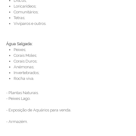
Discus;
Loricarídeos;
Comunitários;
Tetras;
Vivíparos e outros.
Água Salgada:
Peixes;
Corais Moles;
Corais Duros;
Anémonas;
Invertebrados;
Rocha viva.
- Plantas Naturais.
- Peixes Lago.
- Exposição de Aquários para venda.
- Armazém.