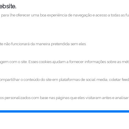
ebsite.
is, para lhe oferecer uma boa experiência de navegação e acesso a todas as f
 site não funcionará da maneira pretendida sem eles
agem com o site. Esses cookies ajudam a fornecer informações sobre as métri
ompartilhar o conteúdo do site em plataformas de social media, coletar feed
os personalizados com base nas páginas que eles visitaram antes e analisar 